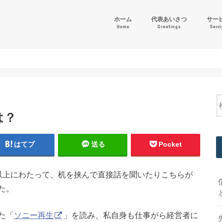
ホーム
代表あいさつ
サー
Home
Greetings
Serv
「ゴー
財務会
その他
は？
はてブ
送る
Pocket
以上にわたって、机を挟んで直接話を聞いたりこちらが
た。
た「
ソニー再生
」を読み、私自身も仕事がら経営者に