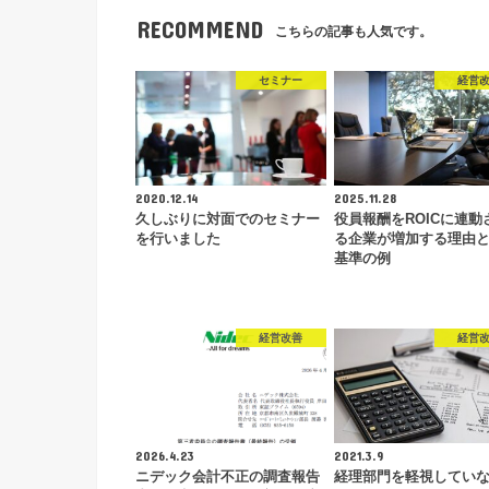
RECOMMEND
こちらの記事も人気です。
セミナー
経営
2020.12.14
2025.11.28
久しぶりに対面でのセミナー
役員報酬をROICに連動
を行いました
る企業が増加する理由
基準の例
経営改善
経営
2026.4.23
2021.3.9
ニデック会計不正の調査報告
経理部門を軽視してい