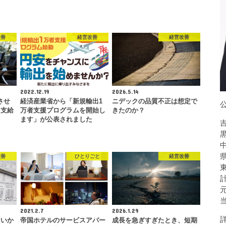
改善
経営改善
経営改善
2022.12.19
2026.5.14
させ
経済産業省から「新規輸出1
ニデックの品質不正は想定で
と支給
万者支援プログラムを開始し
きたのか？
ます」が公表されました
改善
ひとりごと
経営改善
2021.2.7
2026.1.29
ないか
帝国ホテルのサービスアパー
成長を急ぎすぎたとき、短期