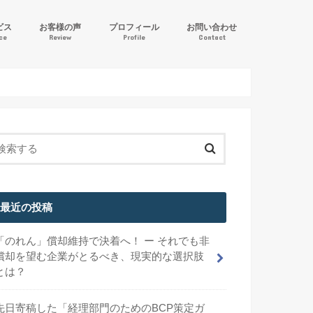
ビス
お客様の声
プロフィール
お問い合わせ
ice
Review
Profile
Contact
ル逆算方式」IFRS導入支援
計サポート
サービス
最近の投稿
「のれん」償却維持で決着へ！ ー それでも非
償却を望む企業がとるべき、現実的な選択肢
とは？
先日寄稿した「経理部門のためのBCP策定ガ