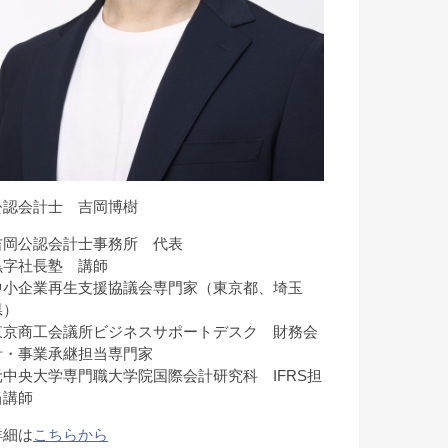
公認会計士 吉岡博樹
吉岡公認会計士事務所 代表
黒字社長塾 講師
中小企業再生支援協議会専門家（東京都、埼玉
県）
東京商工会議所ビジネスサポートデスク 財務会
計・事業承継担当専門家
元中央大学専門職大学院国際会計研究科 IFRS担
当講師
詳細は
こちらから