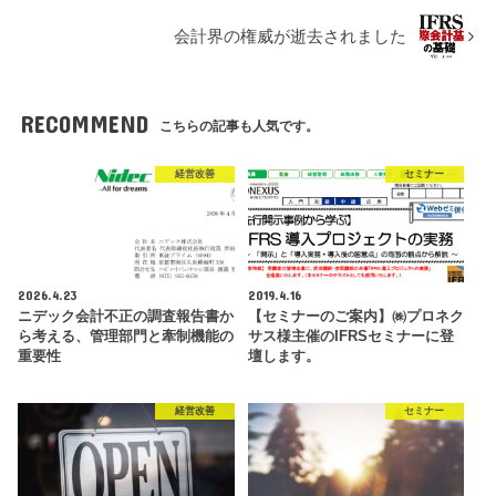
会計界の権威が逝去されました
RECOMMEND
こちらの記事も人気です。
経営改善
セミナー
2026.4.23
2019.4.16
ニデック会計不正の調査報告書か
【セミナーのご案内】㈱プロネク
ら考える、管理部門と牽制機能の
サス様主催のIFRSセミナーに登
重要性
壇します。
経営改善
セミナー