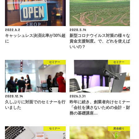
2022.6.2
2020.5.14
キャッシュレス決済比率が30%超
新型コロナウイルス対策の様々な
に
資金支援制度。で、どれを使えば
いいの？
セミナー
セミナー
2020.12.14
2026.3.31
久しぶりに対面でのセミナーを行
昨年に続き、創業者向けセミナー
いました
「会社を潰さないための会計・財
務の基礎講座…
セミナー
資金繰り