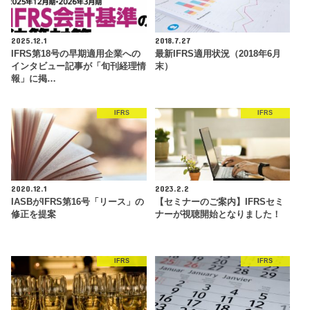
2025.12.1
2018.7.27
IFRS第18号の早期適用企業への
最新IFRS適用状況（2018年6月
インタビュー記事が「旬刊経理情
末）
報」に掲…
IFRS
IFRS
2020.12.1
2023.2.2
IASBがIFRS第16号「リース」の
【セミナーのご案内】IFRSセミ
修正を提案
ナーが視聴開始となりました！
IFRS
IFRS