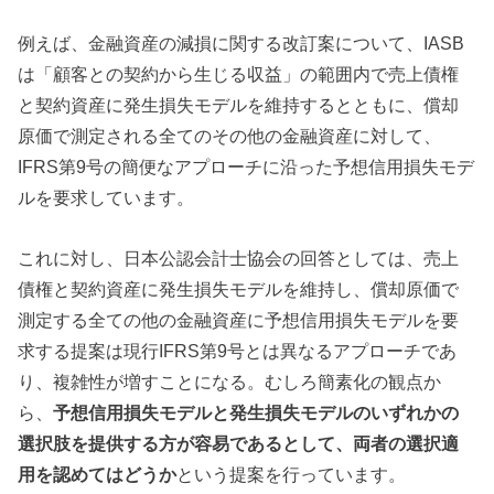
例えば、金融資産の減損に関する改訂案について、IASB
は「顧客との契約から生じる収益」の範囲内で売上債権
と契約資産に発生損失モデルを維持するとともに、償却
原価で測定される全てのその他の金融資産に対して、
IFRS第9号の簡便なアプローチに沿った予想信用損失モデ
ルを要求しています。
これに対し、日本公認会計士協会の回答としては、売上
債権と契約資産に発生損失モデルを維持し、償却原価で
測定する全ての他の金融資産に予想信用損失モデルを要
求する提案は現行IFRS第9号とは異なるアプローチであ
り、複雑性が増すことになる。むしろ簡素化の観点か
ら、
予想信用損失モデルと発生損失モデルのいずれかの
選択肢を提供する方が容易であるとして、両者の選択適
用を認めてはどうか
という提案を行っています。