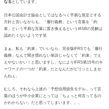
なる
としています。
日本公認会計士協会としてはなるべく平易な規定とする
方針と言いながらも、「履行義務」という言葉を「約
束」という平易な言葉に置き換えるというIASBの見解は
認めたくないようです笑
まぁ、私も「約束」でいいなら、完全版IFRSでも「履行
義務」なんて聞き慣れない単語じゃなくて「約束」でえ
えやないかい！と思いますし、なによりIFRS第15号のキ
ーワードの一つが「約束」だとなんだかピリッとしませ
んねぇ。
むしろ、それなら上述の「予想信用損失モデル」って言
葉のほうが中小企業にとっては「ちょっと何言ってるの
かわからない」だと思ってしまいます。。。