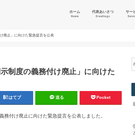
ホーム
代表あいさつ
サー
Home
Greetings
Serv
「ゴー
財務会
その他
け廃止」に向けた緊急提言を公表
開示制度の義務付け廃止」に向けた
はてブ
送る
Pocket
の義務付け廃止に向けた緊急提言を公表しました。