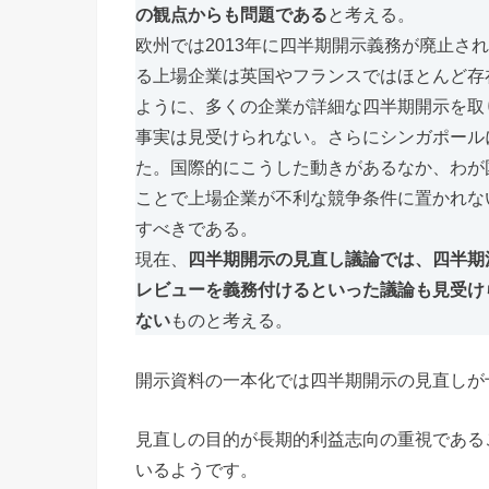
の観点からも問題である
と考える。
欧州では2013年に四半期開示義務が廃止さ
る上場企業は英国やフランスではほとんど存
ように、多くの企業が詳細な四半期開示を取
事実は見受けられない。さらにシンガポールに
た。国際的にこうした動きがあるなか、わが
ことで上場企業が不利な競争条件に置かれな
すべきである。
現在、
四半期開示の見直し議論では、四半期
レビューを義務付けるといった議論も見受け
ない
ものと考える。
開示資料の一本化では四半期開示の見直しが
見直しの目的が長期的利益志向の重視である
いるようです。