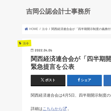
吉岡公認会計士事務所
HOME
法令
関西経済連合会が「四半期開示制度の義務付
法令
2022.04.06
関西経済連合会が「四半期
緊急提言を公表
ポスト
シェア
関西経済連合会は4月5日、四半期開示制度
詳細は
こちらから
。