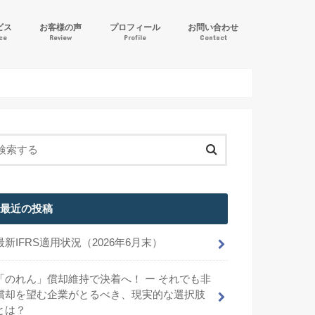
ビス
お客様の声
プロフィール
お問い合わせ
ice
Review
Profile
Contact
ル逆算方式」IFRS導入支援
計サポート
サービス
最近の投稿
最新IFRS適用状況（2026年6月末）
「のれん」償却維持で決着へ！ ー それでも非
償却を望む企業がとるべき、現実的な選択肢
とは？