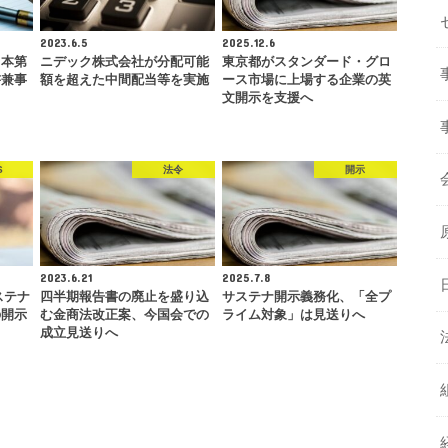
2023.6.5
2025.12.6
日本第
ニデック株式会社が分配可能
東京都がスタンダード・グロ
書兼事
額を超えた中間配当等を実施
ース市場に上場する企業の英
…
文開示を支援へ
S
法令
開示
2023.6.21
2025.7.8
サステナ
四半期報告書の廃止を盛り込
サステナ開示義務化、「全プ
の開示
む金商法改正案、今国会での
ライム対象」は見送りへ
成立見送りへ