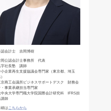
公認会計士 吉岡博樹
吉岡公認会計士事務所 代表
黒字社長塾 講師
中小企業再生支援協議会専門家（東京都、埼玉
県）
東京商工会議所ビジネスサポートデスク 財務会
計・事業承継担当専門家
元中央大学専門職大学院国際会計研究科 IFRS担
当講師
詳細は
こちらから