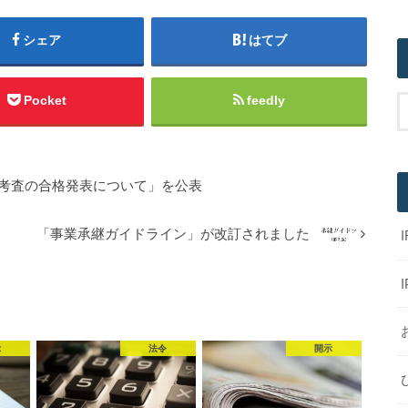
シェア
はてブ
Pocket
feedly
了考査の合格発表について」を公表
「事業承継ガイドライン」が改訂されました
示
法令
開示