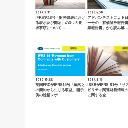
2024.5.31
2026.6.30
IFRS第18号「財務諸表におけ
アドバンテストによる
る表示及び開示」の3つの要
一号の「有価証券報告
求事項について…
業報告書」から読み解
IFRS
IFR
2020.10.22
2024.2.16
英国FRCがIFRS15号「顧客と
ISSBがIFRS S1号「
の契約から生じる収益」開示
ビリティ関連財務情報
例の総括レポ…
に関する全…