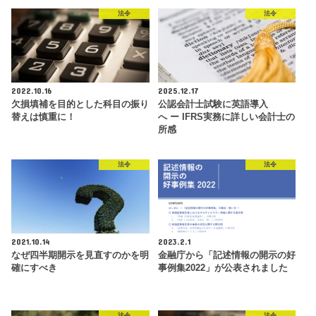
法令
法令
2022.10.16
2025.12.17
欠損填補を目的とした科目の振り
公認会計士試験に英語導入
替えは慎重に！
へ ー IFRS実務に詳しい会計士の
所感
法令
法令
2021.10.14
2023.2.1
なぜ四半期開示を見直すのかを明
金融庁から「記述情報の開示の好
確にすべき
事例集2022」が公表されました
法令
法令