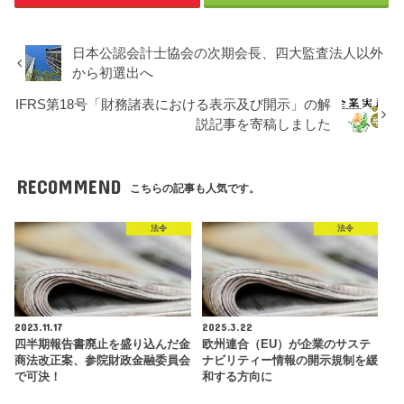
日本公認会計士協会の次期会長、四大監査法人以外
から初選出へ
IFRS第18号「財務諸表における表示及び開示」の解
説記事を寄稿しました
RECOMMEND
こちらの記事も人気です。
法令
法令
2023.11.17
2025.3.22
四半期報告書廃止を盛り込んだ金
欧州連合（EU）が企業のサステ
商法改正案、参院財政金融委員会
ナビリティー情報の開示規制を緩
で可決！
和する方向に