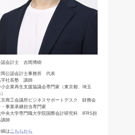
公認会計士 吉岡博樹
吉岡公認会計士事務所 代表
黒字社長塾 講師
中小企業再生支援協議会専門家（東京都、埼玉
県）
東京商工会議所ビジネスサポートデスク 財務会
計・事業承継担当専門家
元中央大学専門職大学院国際会計研究科 IFRS担
当講師
詳細は
こちらから