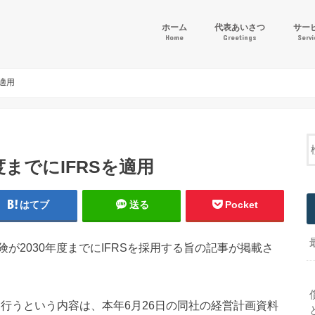
ホーム
代表あいさつ
サー
Home
Greetings
Serv
「ゴー
財務会
その他
を適用
度までにIFRSを適用
はてブ
送る
Pocket
が2030年度までにIFRSを採用する旨の記事が掲載さ
を行うという内容は、本年6月26日の同社の経営計画資料