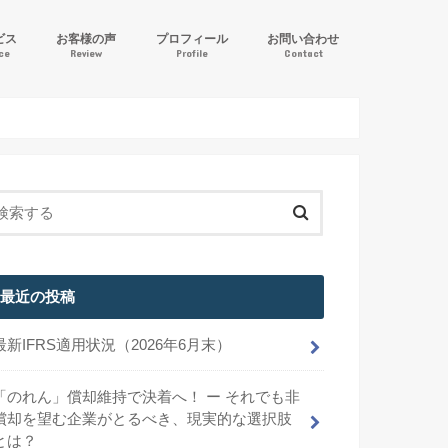
ビス
お客様の声
プロフィール
お問い合わせ
ice
Review
Profile
Contact
ル逆算方式」IFRS導入支援
計サポート
サービス
最近の投稿
最新IFRS適用状況（2026年6月末）
「のれん」償却維持で決着へ！ ー それでも非
償却を望む企業がとるべき、現実的な選択肢
とは？