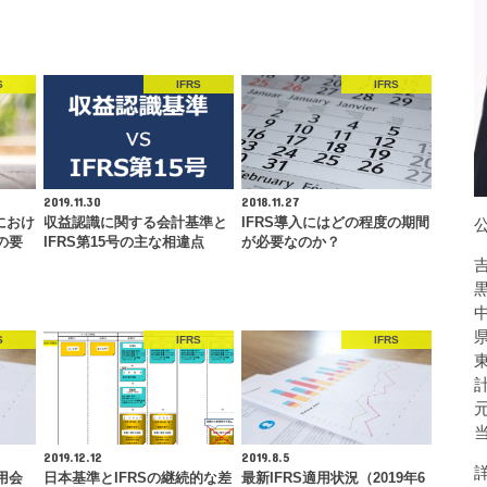
S
IFRS
IFRS
2019.11.30
2018.11.27
におけ
収益認識に関する会計基準と
IFRS導入にはどの程度の期間
の要
IFRS第15号の主な相違点
が必要なのか？
S
IFRS
IFRS
2019.12.12
2019.8.5
適用会
日本基準とIFRSの継続的な差
最新IFRS適用状況（2019年6