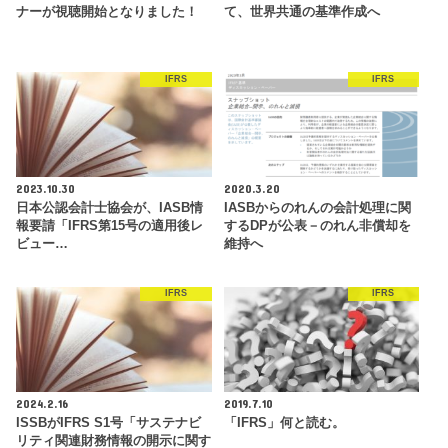
ナーが視聴開始となりました！
て、世界共通の基準作成へ
IFRS
IFRS
2023.10.30
2020.3.20
日本公認会計士協会が、IASB情
IASBからのれんの会計処理に関
報要請「IFRS第15号の適用後レ
するDPが公表－のれん非償却を
ビュー…
維持へ
IFRS
IFRS
2024.2.16
2019.7.10
ISSBがIFRS S1号「サステナビ
「IFRS」何と読む。
リティ関連財務情報の開示に関す