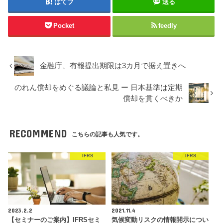
はてブ
送る
Pocket
feedly
金融庁、有報提出期限は3カ月で据え置きへ
のれん償却をめぐる議論と私見 ー 日本基準は定期
償却を貫くべきか
RECOMMEND
こちらの記事も人気です。
IFRS
IFRS
2023.2.2
2021.11.4
【セミナーのご案内】IFRSセミ
気候変動リスクの情報開示につい