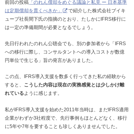
前回の投稿
「のれん償却をめぐる議論と私見 ー 日本基準
は定期償却を貫くべきか」
で紹介した株式会社ブイキ
ューブ社長間下氏の指摘のとおり、たしかにIFRS移行に
は一定の準備期間が必要となるでしょう。
先日行われたのれん公聴会でも、別の参加者から「IFRS
への移行に際し、コンサルタントへの導入コストが数億
円単位で生じる」旨の発言がありました。
この点、IFRS導入支援を数多く行ってきた私の経験から
すると、
こうした内容は現在の実務感覚とは少しかけ離
れている
ように感じます。
私がIFRS導入支援を始めた2011年当時は、まだIFRS適用
企業がわずか3社程度で、先行事例もほとんどなく、移行
に5年や7年を要することも珍しくありませんでした。