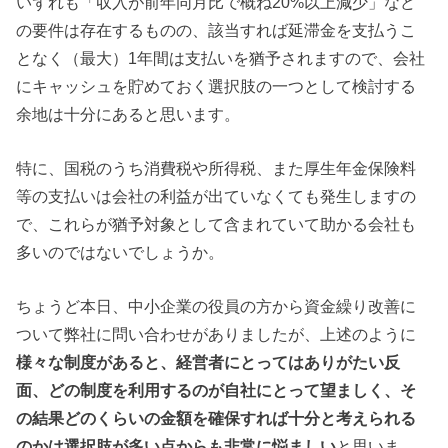
いずれも「収入が前年同月比で概ね20%以上減少」など
の要件は存在するものの、該当すれば延滞金を支払うこ
となく（最大）1年間は支払いを猶予されますので、会社
にキャッシュを貯めておく選択肢の一つとして検討する
余地は十分にあると思います。
特に、国税のうち消費税や所得税、また厚生年金保険料
等の支払いは会社の利益が出ていなくても発生しますの
で、これらが猶予対象として含まれていて助かる会社も
多いのではないでしょうか。
ちょうど本日、中小企業の役員の方から資金繰り改善に
ついて弊社に問い合わせがありましたが、上述のように
様々な制度があると、経営者にとってはありがたい反
面、どの制度を利用するのが自社にとって望ましく、そ
の結果どのくらいの金額を確保すれば十分と考えられる
のかは選択肢が多い点からも非常に悩ましい
と思いま