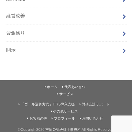
経営改善
資金繰り
開示
ホーム
代表あいさつ
サービス
「ゴール逆算方式」IFRS導入支援
財務会計サポート
その他サービス
お客様の声
プロフィール
お問い合わせ
©Copyright2026
吉岡公認会計士事務所
.All Rights Reserved.