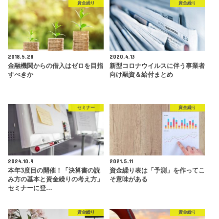
資金繰り
資金繰り
2018.5.28
2020.4.13
金融機関からの借入はゼロを目指
新型コロナウイルスに伴う事業者
すべきか
向け融資＆給付まとめ
セミナー
資金繰り
2024.10.9
2021.5.11
本年3度目の開催！「決算書の読
資金繰り表は「予測」を作ってこ
み方の基本と資金繰りの考え方」
そ意味がある
セミナーに登…
資金繰り
資金繰り