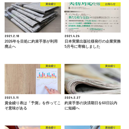
資金繰り
お知らせ
2021.2.18
2021.4.26
2026年を目処に約束手形が利用
日本実業出版社様発行の企業実務
廃止へ
5月号に寄稿しました
資金繰り
資金繰り
2021.5.11
2024.2.27
資金繰り表は「予測」を作ってこ
約束手形の決済期日を60日以内
そ意味がある
に短縮へ
資金繰り
資金繰り