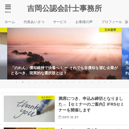
吉岡公認会計士事務所
menu
ホーム
代表あいさつ
サービス
お客様の声
プロフィール
日本基準
先
「のれん」償却維持で決着へ！ ー それでも非償却を望む企業が
コ
とるべき、現実的な選択肢とは？
れ
セミナー
満席につき、申込み締切となりまし
た→【セミナーのご案内】IFRSセミ
ナーを開催します
2017.12.07