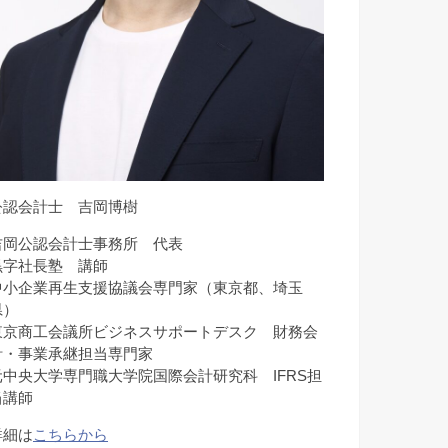
公認会計士 吉岡博樹
吉岡公認会計士事務所 代表
黒字社長塾 講師
中小企業再生支援協議会専門家（東京都、埼玉
県）
東京商工会議所ビジネスサポートデスク 財務会
計・事業承継担当専門家
元中央大学専門職大学院国際会計研究科 IFRS担
当講師
詳細は
こちらから