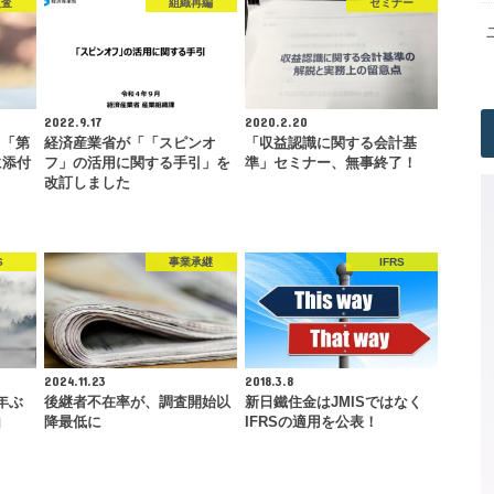
監査
組織再編
セミナー
2022.9.17
2020.2.20
ら「第
経済産業省が「「スピンオ
「収益認識に関する会計基
に添付
フ」の活用に関する手引」を
準」セミナー、無事終了！
改訂しました
S
事業承継
IFRS
2024.11.23
2018.3.8
年ぶ
後継者不在率が、調査開始以
新日鐵住金はJMISではなく
由
降最低に
IFRSの適用を公表！