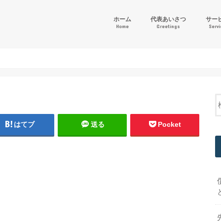
ホーム
代表あいさつ
サー
Home
Greetings
Serv
「ゴー
財務会
その他
はてブ
送る
Pocket