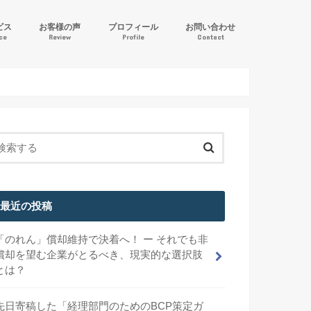
ビス
お客様の声
プロフィール
お問い合わせ
ice
Review
Profile
Contact
ル逆算方式」IFRS導入支援
計サポート
サービス
最近の投稿
「のれん」償却維持で決着へ！ ー それでも非
償却を望む企業がとるべき、現実的な選択肢
とは？
先日寄稿した「経理部門のためのBCP策定ガ