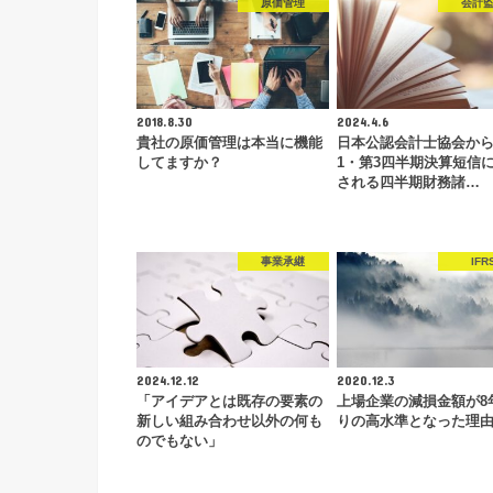
原価管理
会計
2018.8.30
2024.4.6
貴社の原価管理は本当に機能
日本公認会計士協会か
してますか？
1・第3四半期決算短信
される四半期財務諸…
事業承継
IFR
2024.12.12
2020.12.3
「アイデアとは既存の要素の
上場企業の減損金額が8
新しい組み合わせ以外の何も
りの高水準となった理
のでもない」