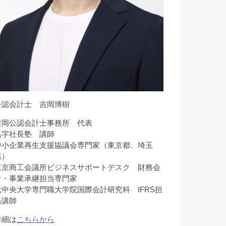
公認会計士 吉岡博樹
吉岡公認会計士事務所 代表
黒字社長塾 講師
中小企業再生支援協議会専門家（東京都、埼玉
県）
東京商工会議所ビジネスサポートデスク 財務会
計・事業承継担当専門家
元中央大学専門職大学院国際会計研究科 IFRS担
当講師
詳細は
こちらから