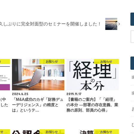
久しぶりに完全対面型のセミナーを開催しました！
S
お知らせ
お知らせ
2024.6.25
2019.11.17
（中
「M&A成功のカギ「財務デュ
【書籍のご案内】「「経理」
ました
ーデリジェンス」の精度と
の本分 ―部署の存在意義、業
は」というテ…
務の原則、部員の心得」
らせ
お知らせ
お知らせ