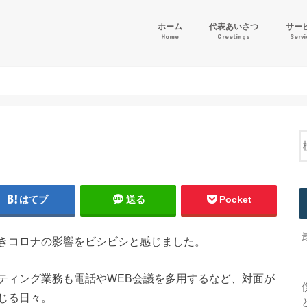
ホーム
代表あいさつ
サー
Home
Greetings
Serv
「ゴー
財務会
その他
はてブ
送る
Pocket
きコロナの影響をビシビシと感じました。
ティング業務も電話やWEB会議を多用するなど、対面が
じる日々。