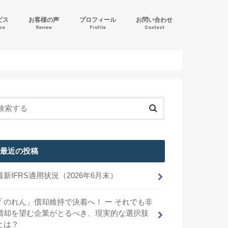
ビス
お客様の声
プロフィール
お問い合わせ
ice
Review
Profile
Contact
ル逆算方式」IFRS導入支援
計サポート
サービス
最近の投稿
最新IFRS適用状況（2026年6月末）
「のれん」償却維持で決着へ！ ー それでも非
償却を望む企業がとるべき、現実的な選択肢
とは？