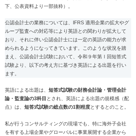
下、公表資料より一部抜粋）。
公認会計士の業務については、IFRS 適用企業の拡大やグ
ループ監査への対応等により英語との関わりが拡大して
おり、それに伴い公認会計士には一定の英語の能力が求
められるようになってきています。このような状況を踏
まえ、公認会計士試験において、令和９年第Ⅰ回短答式
試験より、以下の考え方に基づき英語による出題を行い
ます。
英語による出題は、
短答式試験の財務会計論・管理会計
論・監査論の3科目
とされ、英語による出題の規模感（配
点）は、
短答式試験の総点数の1割程度
とするとのこと。
私が行うコンサルティングの現場でも、特に海外子会社
を有する上場企業やグローバルに事業展開する企業から