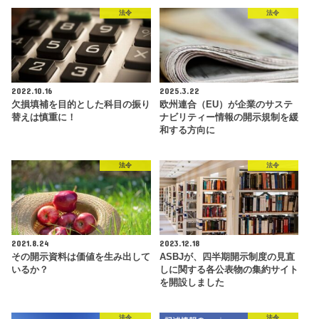
法令
法令
2022.10.16
2025.3.22
欠損填補を目的とした科目の振り
欧州連合（EU）が企業のサステ
替えは慎重に！
ナビリティー情報の開示規制を緩
和する方向に
法令
法令
2021.8.24
2023.12.18
その開示資料は価値を生み出して
ASBJが、四半期開示制度の見直
いるか？
しに関する各公表物の集約サイト
を開設しました
法令
法令