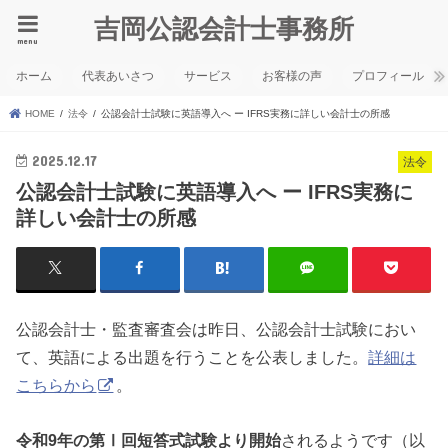
吉岡公認会計士事務所
menu
ホーム
代表あいさつ
サービス
お客様の声
プロフィール
HOME
法令
公認会計士試験に英語導入へ ー IFRS実務に詳しい会計士の所感
2025.12.17
法令
公認会計士試験に英語導入へ ー IFRS実務に
詳しい会計士の所感
公認会計士・監査審査会は昨日、公認会計士試験におい
て、英語による出題を行うことを公表しました。
詳細は
こちらから
。
令和9年の第Ⅰ回短答式試験より開始
されるようです（以