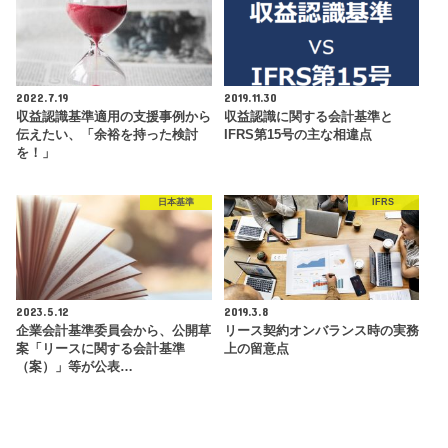
2022.7.19
2019.11.30
収益認識基準適用の支援事例から
収益認識に関する会計基準と
伝えたい、「余裕を持った検討
IFRS第15号の主な相違点
を！」
日本基準
IFRS
2023.5.12
2019.3.8
企業会計基準委員会から、公開草
リース契約オンバランス時の実務
案「リースに関する会計基準
上の留意点
（案）」等が公表…