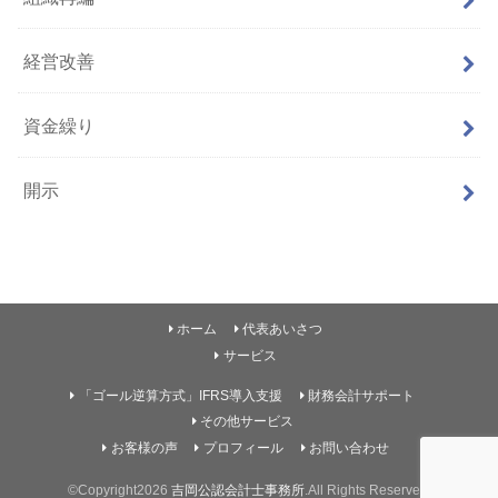
経営改善
資金繰り
開示
ホーム
代表あいさつ
サービス
「ゴール逆算方式」IFRS導入支援
財務会計サポート
その他サービス
お客様の声
プロフィール
お問い合わせ
©Copyright2026
吉岡公認会計士事務所
.All Rights Reserved.