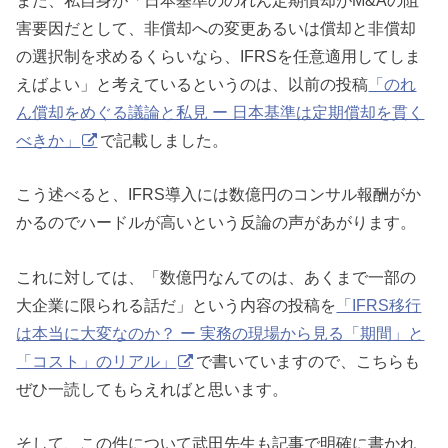
害要因だとして、非償却への変更あるいは償却と非償却
の選択制を求めるくらいなら、IFRSを任意適用してしま
えばよい」と考えているというのは、以前の投稿
「のれ
ん償却をめぐる議論と私見 ー 日本基準は定期償却を貫く
べきか」
で記載しました。
こう述べると、IFRS導入には数億円のコンサル報酬がか
かるのでハードルが高いという反論の声があがります。
これに対しては、「数億円なんてのは、あくまで一部の
大企業に限られる話だ」という内容の投稿を
「IFRS移行
は本当に大変なのか？ ー 実務の現場から見る「期間」と
「コスト」のリアル」
で書いていますので、こちらも
ぜひ一読してもらえればと思います。
そして、この件について武田先生も記事で明確に書かれ