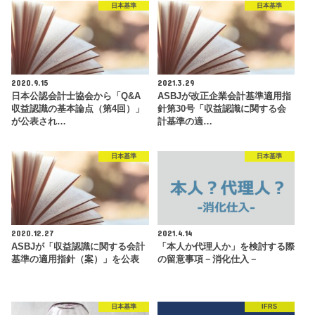
日本基準
日本基準
2020.9.15
2021.3.29
日本公認会計士協会から「Q&A
ASBJが改正企業会計基準適用指
収益認識の基本論点（第4回）」
針第30号「収益認識に関する会
が公表され…
計基準の適…
日本基準
日本基準
2020.12.27
2021.4.14
ASBJが「収益認識に関する会計
「本人か代理人か」を検討する際
基準の適用指針（案）」を公表
の留意事項－消化仕入－
日本基準
IFRS