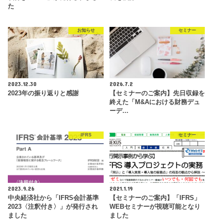
た
お知らせ
セミナー
2023.12.30
2026.7.2
2023年の振り返りと感謝
【セミナーのご案内】先日収録を
終えた「M&Aにおける財務デュ
ーデ…
IFRS
セミナー
2023.9.26
2021.1.19
中央経済社から「IFRS会計基準
【セミナーのご案内】「IFRS」
2023〈注釈付き〉」が発行され
WEBセミナーが視聴可能となり
ました
ました