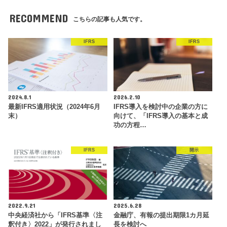
RECOMMEND
こちらの記事も人気です。
IFRS
IFRS
2024.8.1
2026.2.10
最新IFRS適用状況（2024年6月
IFRS導入を検討中の企業の方に
末）
向けて、「IFRS導入の基本と成
功の方程…
IFRS
開示
2022.9.21
2025.6.28
中央経済社から「IFRS基準〈注
金融庁、有報の提出期限1カ月延
釈付き〉2022」が発行されまし
長を検討へ