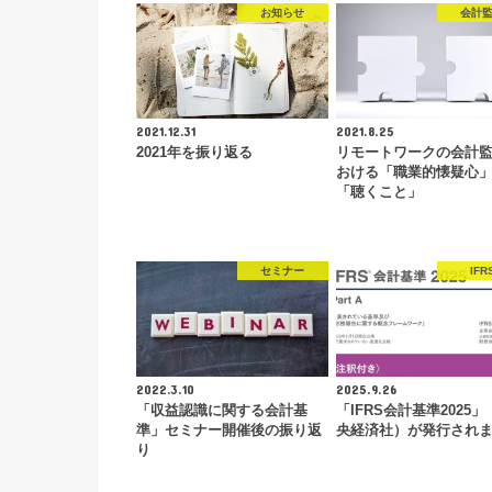
お知らせ
会計
2021.12.31
2021.8.25
2021年を振り返る
リモートワークの会計
おける「職業的懐疑心
「聴くこと」
セミナー
IFR
2022.3.10
2025.9.26
「収益認識に関する会計基
「IFRS会計基準2025」
準」セミナー開催後の振り返
央経済社）が発行され
り