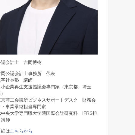
公認会計士 吉岡博樹
吉岡公認会計士事務所 代表
黒字社長塾 講師
中小企業再生支援協議会専門家（東京都、埼玉
県）
東京商工会議所ビジネスサポートデスク 財務会
計・事業承継担当専門家
元中央大学専門職大学院国際会計研究科 IFRS担
当講師
詳細は
こちらから