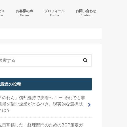
ビス
お客様の声
プロフィール
お問い合わせ
ice
Review
Profile
Contact
ル逆算方式」IFRS導入支援
計サポート
サービス
最近の投稿
「のれん」償却維持で決着へ！ ー それでも非
償却を望む企業がとるべき、現実的な選択肢
とは？
先日寄稿した「経理部門のためのBCP策定ガ