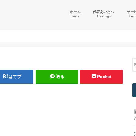
ホーム
代表あいさつ
サー
Home
Greetings
Serv
「ゴー
財務会
その他
はてブ
送る
Pocket