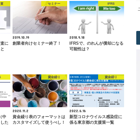
監査
セミナー
IFRS
2019.10.19
2018.9.18
監査に
創業者向けセミナー終了！
IFRSで、のれんが償却になる
」と
可能性は？
S
資金繰り
資金繰り
2020.11.2
2022.6.16
（中
資金繰り表のフォーマットは
新型コロナウイルス感染症に
ました
カスタマイズして使うべし！
係る東京都の支援策一覧