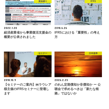
資金繰り
IFRS
2022.1.20
2018.6.26
経済産業省から事業復活支援金の
IFRSにおける「重要性」の考え
概要が公表されました
方
セミナー
日本基準
2018.10.9
2026.2.25
【セミナーのご案内】㈱ラウレア
のれん定期償却か非償却か ー 公
様主催のIFRSセミナーに登壇し
聴会で求めるべきは「新たな根
ます
拠」ではないか